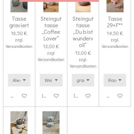
Tasse
Steingut
Steingut
Tasse
graviert
tasse
tasse
29+F**
„Coffee
„Du bist
16,50 €
14,50 €
Lover“
wunderv
zzgl.
zzgl.
oll“
13,00 €
Versandkosten
Versandkosten
13,00 €
zzgl.
Versandkosten
zzgl.
Versandkosten
Details anzeigen
In den Warenkorb
In den Warenkorb
Details anze