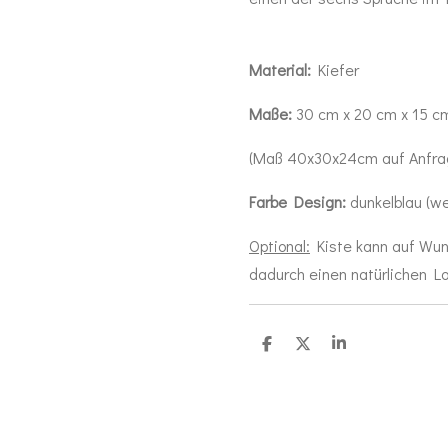
Material:
Kiefer
Maße:
30 cm x 20 cm x 15 cm
(Maß 40x30x24cm auf Anfra
Farbe Design:
dunkelblau (we
Optional:
Kiste kann auf Wun
dadurch einen natürlichen L
T
T
T
e
e
e
i
i
i
l
l
l
e
e
e
n
n
n