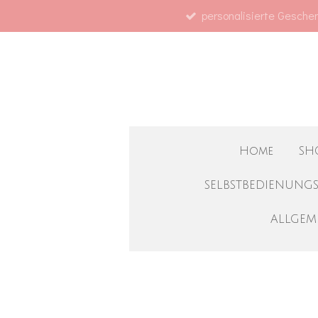
personalisierte Geschen
Zum
Hauptinhalt
springen
Home
SH
SELBSTBEDIENUNG
ALLGEM